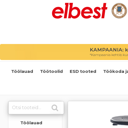
KAMPAANIA: kõ
*Kampaania kehtib kuni
Töölauad
Töötoolid
ESD tooted
Töökoda j
Töölauad