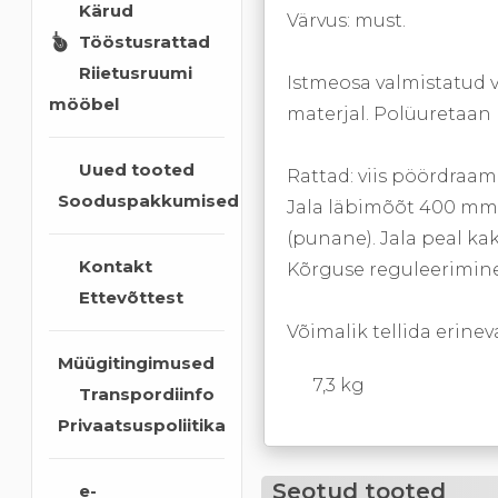
Kärud
Värvus: must.
Tööstusrattad
Riietusruumi
Istmeosa valmistatud v
mööbel
materjal. Polüuretaan
Uued tooted
Rattad: viis pöördraam
Sooduspakkumised
Jala läbimõõt 400 mm,
(punane). Jala peal kak
Kontakt
Kõrguse reguleerimin
Ettevõttest
Võimalik tellida erinev
Müügitingimused
7,3 kg
Transpordiinfo
Privaatsuspoliitika
Seotud tooted
e-