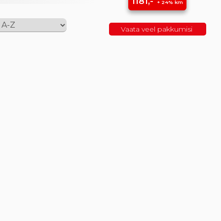
1181,-
+ 24% km
Vaata veel pakkumisi