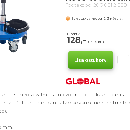
Tootekood: 20 3 001 2 000
Eeldatav tarneaeg: 2-3 nädalat
Hind/tk
128,-
+ 24% km
ret. Istmeosa valmistatud vormitud polüuretaanist - 
terjal. Polüuretaan kannatab kokkupuudet mitmete 
ega.
0 mm.