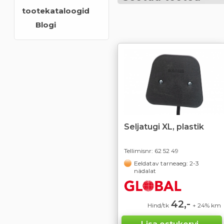
tootekataloogid
Blogi
Seljatugi XL, plastik
Tellimisnr:
62 52 49
Eeldatav tarneaeg: 2-3
nädalat
42,-
Hind/tk
+ 24% km