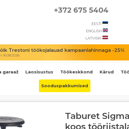
+372 675 5404
EESTI
ENGLISH
LATVISKI
ik Trestoni töökojalauad kampaaniahinnaga -25%
 16.08.2026.
a garaaž
Laosisustus
Töökeskkond
Kärud
Töö
Sooduspakkumised
Taburet Sigm
koos tööriista