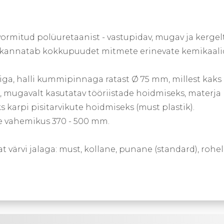
ormitud polüuretaanist - vastupidav, mugav ja kergel
 kannatab kokkupuudet mitmete erinevate kemikaalid
iga, halli kummipinnaga ratast Ø 75 mm, millest kaks 
 mugavalt kasutatav tööriistade hoidmiseks, materja 
s karpi pisitarvikute hoidmiseks (must plastik).
e vahemikus 370 - 500 mm.
at värvi jalaga: must, kollane, punane (standard), rohel