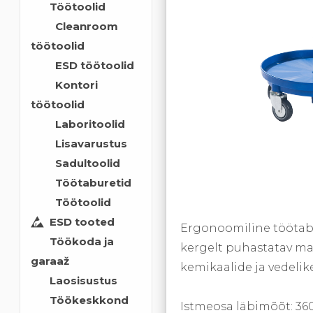
Töötoolid
Cleanroom
töötoolid
ESD töötoolid
Kontori
töötoolid
Laboritoolid
Lisavarustus
Sadultoolid
Töötaburetid
Töötoolid
ESD tooted
Ergonoomiline töötabu
Töökoda ja
kergelt puhastatav ma
garaaž
kemikaalide ja vedelik
Laosisustus
Töökeskkond
Istmeosa läbimõõt: 36