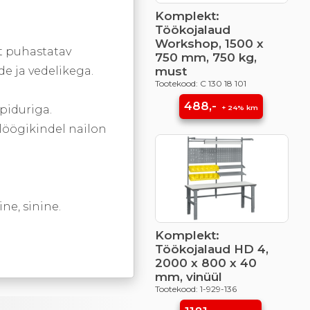
Komplekt:
Töökojalaud
Workshop, 1500 x
t puhastatav
750 mm, 750 kg,
e ja vedelikega.
must
Tootekood: C 130 18 101
488,-
piduriga.
+ 24% km
löögikindel nailon
ine, sinine.
Komplekt:
Töökojalaud HD 4,
2000 x 800 x 40
mm, vinüül
Tootekood: 1-929-136