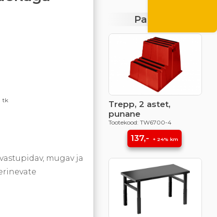
SUVEILM10
Pakkumised
tk
Trepp, 2 astet,
punane
Tootekood: TW6700-4
137,-
+ 24% km
vastupidav, mugav ja
erinevate