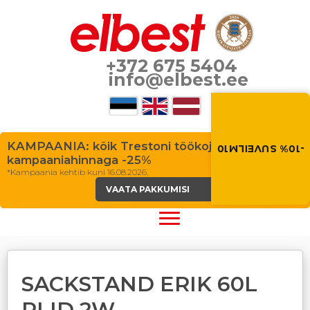
+372 675 5404
info@elbest.ee
Suvi toob soodus
Soodustus -10% kõikid
toodetele. Kasuta so
ostukorvis.
KAMPAANIA: kõik Trestoni töökojalauad
-10% SUVEILM10
kampaaniahinnaga -25%
SUVEILM10
*Kampaania kehtib kuni 16.08.2026.
VAATA PAKKUMISI
SACKSTAND ERIK 60L
RLID 2W