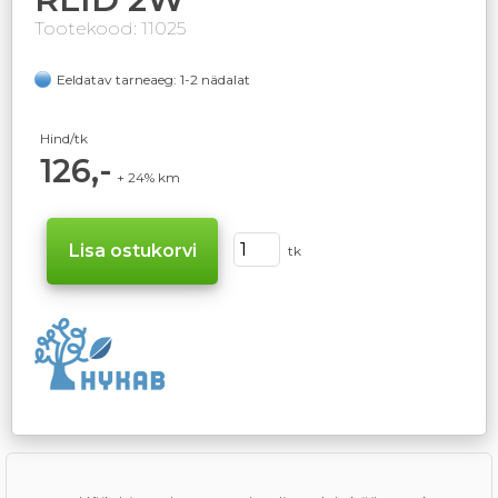
Tootekood: 11025
Eeldatav tarneaeg: 1-2 nädalat
Hind/tk
126,-
+ 24% km
tk