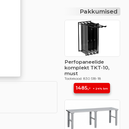
Pakkumised
Perfopaneelide
komplekt TKT-10,
must
Tootekood: 830 518-18
1485,-
+ 24% km