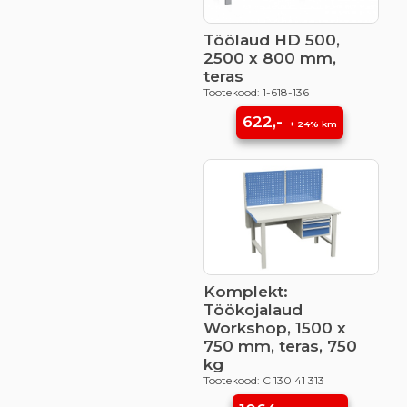
Töölaud HD 500,
2500 x 800 mm,
teras
Tootekood: 1-618-136
622,-
+ 24% km
Komplekt:
Töökojalaud
Workshop, 1500 x
750 mm, teras, 750
kg
Tootekood: C 130 41 313