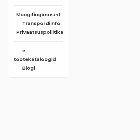
Müügitingimused
Transpordiinfo
Privaatsuspoliitika
e-
tootekataloogid
Blogi