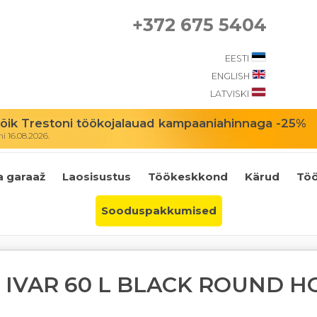
+372 675 5404
EESTI
ENGLISH
LATVISKI
ik Trestoni töökojalauad kampaaniahinnaga -25%
 16.08.2026.
a garaaž
Laosisustus
Töökeskkond
Kärud
Töö
Sooduspakkumised
 IVAR 60 L BLACK ROUND H