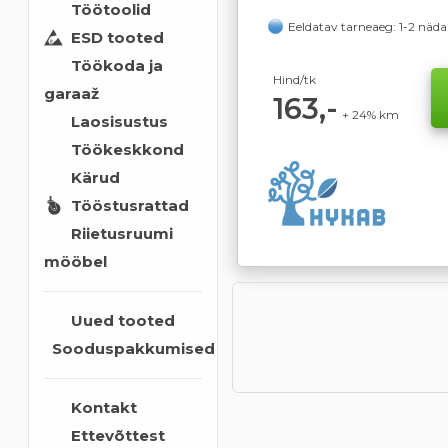
Töötoolid
Eeldatav tarneaeg: 1-2 näda
ESD tooted
Töökoda ja
Hind/tk
garaaž
163,-
+ 24% km
Laosisustus
Töökeskkond
Kärud
Tööstusrattad
Riietusruumi
mööbel
Uued tooted
Sooduspakkumised
Kontakt
Ettevõttest