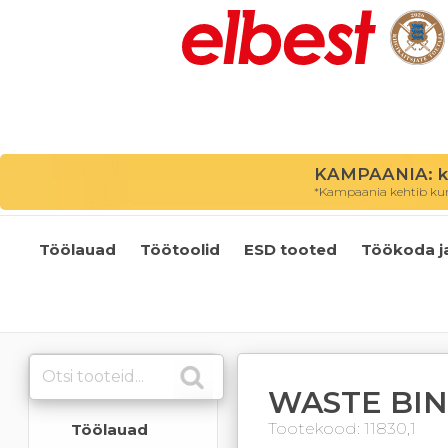
KAMPAANIA: kõ
*Kampaania kehtib kuni
Töölauad
Töötoolid
ESD tooted
Töökoda j
WASTE BIN
Tootekood: 11830,1
Töölauad