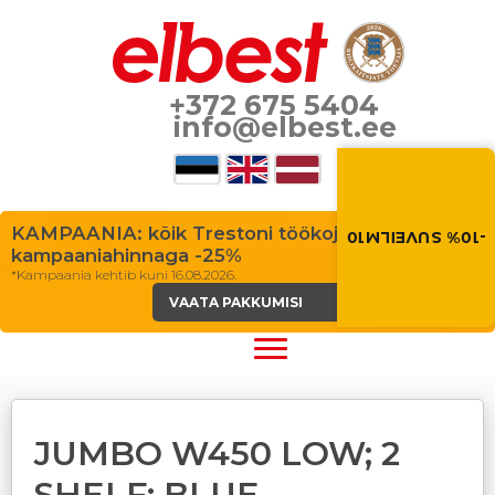
+372 675 5404
info@elbest.ee
Suvi toob soodus
Soodustus -10% kõikid
toodetele. Kasuta so
ostukorvis.
KAMPAANIA: kõik Trestoni töökojalauad
-10% SUVEILM10
kampaaniahinnaga -25%
SUVEILM10
*Kampaania kehtib kuni 16.08.2026.
VAATA PAKKUMISI
JUMBO W450 LOW; 2
SHELF; BLUE