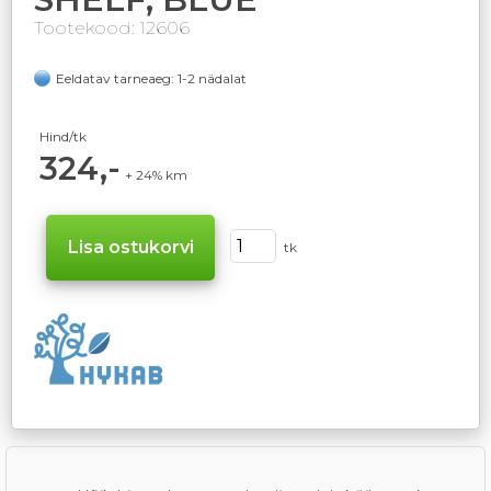
Tootekood: 12606
Eeldatav tarneaeg: 1-2 nädalat
Hind/tk
324,-
+ 24% km
tk